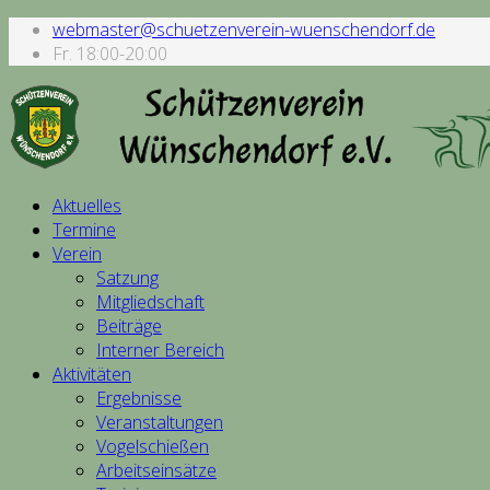
webmaster@schuetzenverein-wuenschendorf.de
Fr. 18:00-20:00
Aktuelles
Termine
Verein
Satzung
Mitgliedschaft
Beiträge
Interner Bereich
Aktivitäten
Ergebnisse
Veranstaltungen
Vogelschießen
Arbeitseinsätze